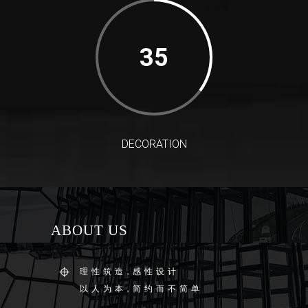
35
DECORATION
ABOUT US
理 性 筑 造，感 性 设 计
以 人 为 本，简 约 而 不 简 单