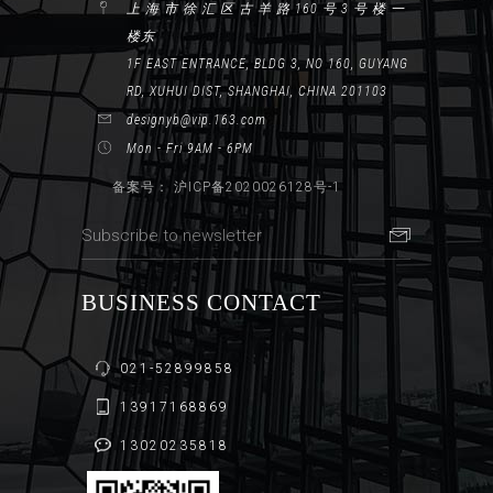
上 海 市 徐 汇 区 古 羊 路 160 号 3 号 楼 一
楼东
1F EAST ENTRANCE, BLDG 3, NO 160, GUYANG
RD, XUHUI DIST, SHANGHAI, CHINA 201103
designyb@vip.163.com
Mon - Fri 9AM - 6PM
备案号： 沪ICP备2020026128号-1
BUSINESS CONTACT
021-52899858
13917168869
13020235818