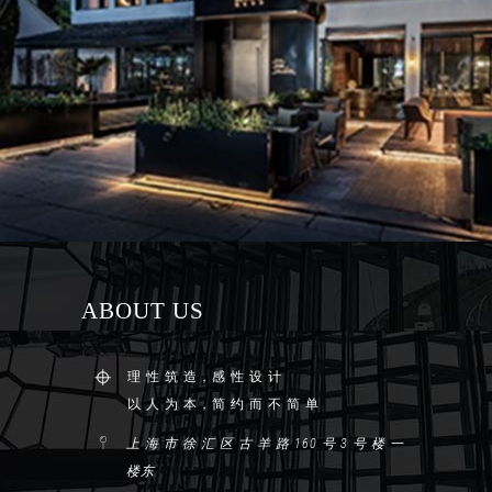
ABOUT US
理 性 筑 造，感 性 设 计
以 人 为 本，简 约 而 不 简 单
上 海 市 徐 汇 区 古 羊 路 160 号 3 号 楼 一
楼东