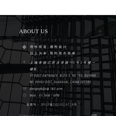
ABOUT US
理 性 筑 造，感 性 设 计
以 人 为 本，简 约 而 不 简 单
上 海 市 徐 汇 区 古 羊 路 160 号 3 号 楼 一
楼东
1F EAST ENTRANCE, BLDG 3, NO 160, GUYANG
RD, XUHUI DIST, SHANGHAI, CHINA 201103
designyb@vip.163.com
Mon - Fri 9AM - 6PM
备案号： 沪ICP备2020026128号-1