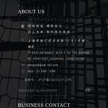
ABOUT US
理 性 筑 造，感 性 设 计
以 人 为 本，简 约 而 不 简 单
上 海 市 徐 汇 区 古 羊 路 160 号 3 号 楼 一
楼东
1F EAST ENTRANCE, BLDG 3, NO 160, GUYANG
RD, XUHUI DIST, SHANGHAI, CHINA 201103
designyb@vip.163.com
Mon - Fri 9AM - 6PM
备案号： 沪ICP备2020026128号-1
BUSINESS CONTACT