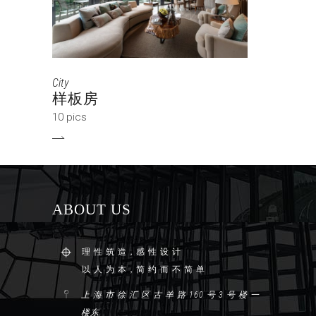
City
样板房
10 pics
ABOUT US
理 性 筑 造，感 性 设 计
以 人 为 本，简 约 而 不 简 单
上 海 市 徐 汇 区 古 羊 路 160 号 3 号 楼 一
楼东