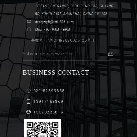
1F EAST ENTRANCE, BLDG 3, NO 160, GUYANG
RD, XUHUI DIST, SHANGHAI, CHINA 201103
designyb@vip.163.com
Mon - Fri 9AM - 6PM
备案号： 沪ICP备2020026128号-1
BUSINESS CONTACT
021-52899858
13917168869
13020235818