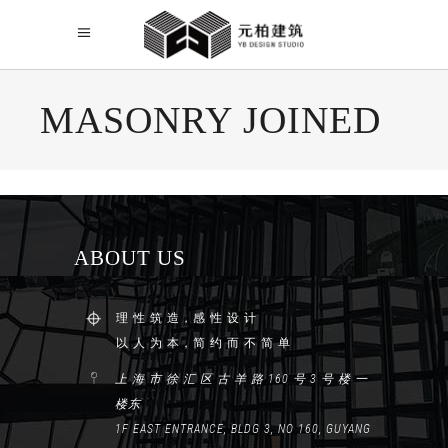
MASONRY JOINED
Sorry, no posts matched your criteria.
ABOUT US
理 性 筑 造，感 性 设 计
以 人 为 本，简 约 而 不 简 单
上 海 市 徐 汇 区 古 羊 路 160 号 3 号 楼 一
楼东
1F EAST ENTRANCE, BLDG 3, NO 160, GUYANG