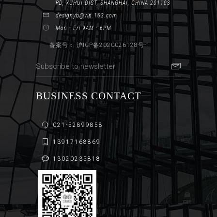
RD, XUHUI DIST, SHANGHAI, CHINA 201103
designyb@vip.163.com
Mon - Fri 9AM - 6PM
备案号： 沪ICP备2020026128号-1
BUSINESS CONTACT
021-52899858
13917168869
13020235818