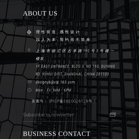
ABOUT US
理 性 筑 造，感 性 设 计
以 人 为 本，简 约 而 不 简 单
上 海 市 徐 汇 区 古 羊 路 160 号 3 号 楼 一
楼东
1F EAST ENTRANCE, BLDG 3, NO 160, GUYANG
RD, XUHUI DIST, SHANGHAI, CHINA 201103
designyb@vip.163.com
Mon - Fri 9AM - 6PM
备案号： 沪ICP备2020026128号-1
BUSINESS CONTACT